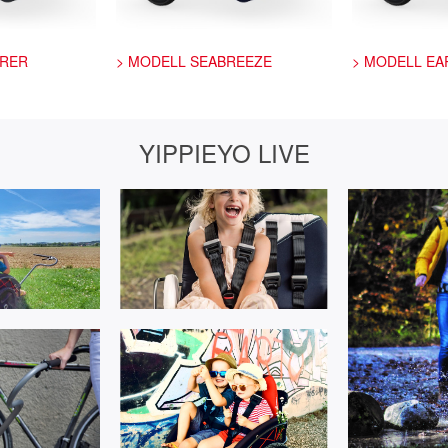
ORER
> MODELL SEABREEZE
> MODELL EA
YIPPIEYO LIVE