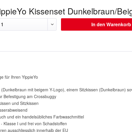
ippieYo Kissenset Dunkelbraun/Bei
In den
Warenkorb
e für Ihren YippieYo
(Dunkelbraun mit beigem Y-Logo), einem Sitzkissen (Dunkelbraun) sow
ur Befestigung am Crossbuggy
issen und Sitzkissen
wasserabweisend
Tuch und ein handelsübliches Farbwaschmittel
 - Klasse I und frei von Schadstoffen
uren ausschliesslich innerhalb der EU